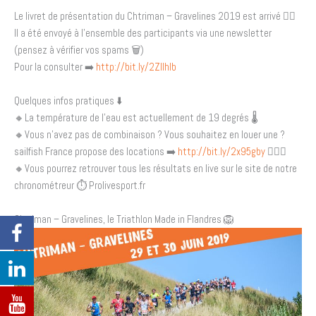
Le livret de présentation du
Chtriman – Gravelines 2019
est arrivé
👌🏼
Il a été envoyé à l’ensemble des participants via une newsletter
(pensez à vérifier vos spams
🗑
)
Pour la consulter
➡️
http://bit.ly/2ZIlhlb
Quelques infos pratiques
⬇️
🔸
La température de l’eau est actuellement de 19 degrés
🌡
🔸
Vous n’avez pas de combinaison ? Vous souhaitez en louer une ?
sailfish France
propose des locations
➡️
http://bit.ly/2x95gby
🏊🏼‍♂️
🔸
Vous pourrez retrouver tous les résultats en live sur le site de notre
chronométreur
⏱
Prolivesport.fr
Chtriman – Gravelines
, le Triathlon Made in Flandres
🦁