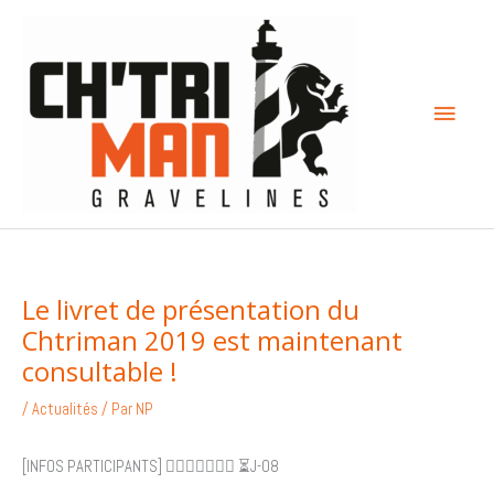
Aller
Menu
au
contenu
princi
Le livret de présentation du
Chtriman 2019 est maintenant
consultable !
/
Actualités
/ Par
NP
[INFOS PARTICIPANTS]
🏊🏻‍♀️
🚴🏼
🏃🏼
⏳
J-08