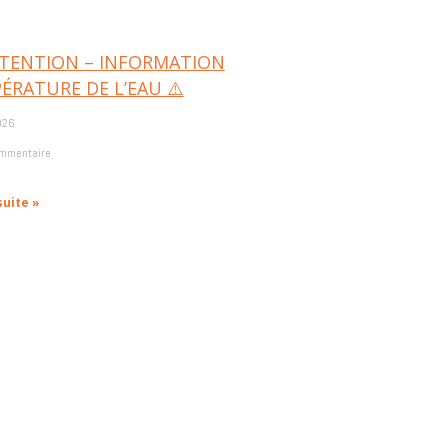
TTENTION – INFORMATION
ÉRATURE DE L’EAU ⚠️
026
mmentaire
suite »