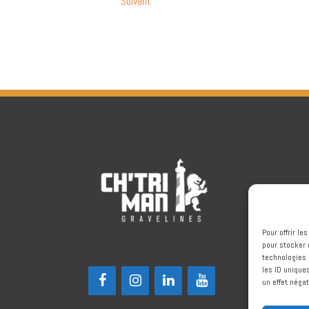
Suivant
Pour offrir l
pour stocker 
technologies 
les ID unique
un effet négat