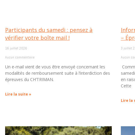
Participants du samedi : pensez à
Infor
vérifier votre boîte mail !
– Épr
16 juillet 2026
3 juillet 
Aucun commentaire
Aucun co
Un e-mail vient de vous être envoyé concernant les
Comme 
modalités de remboursement suite à l’interdiction des
samedi 
épreuves du CH’TRIMAN.
en rais
Cette
Lire la suite »
Lire la 