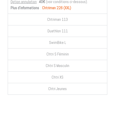
Option annulation
:
40€
(voir conditions ci-dessous).
Plus d’informations
:
Chtriman 226 (XXL)
Chtriman 113
Duathlon 111
SwimBike L
Chtri S Féminin
Chtri S Masculin
Chtri XS
Chtri Jeunes