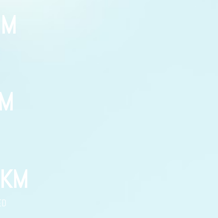
0
M
M
KM
ED