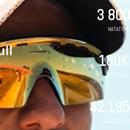
3 80
NATATION
ll
180
K
CYCLISME
42.195
COURSE À PI