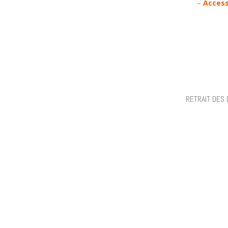
–
A
ccess
RETRAIT DES 