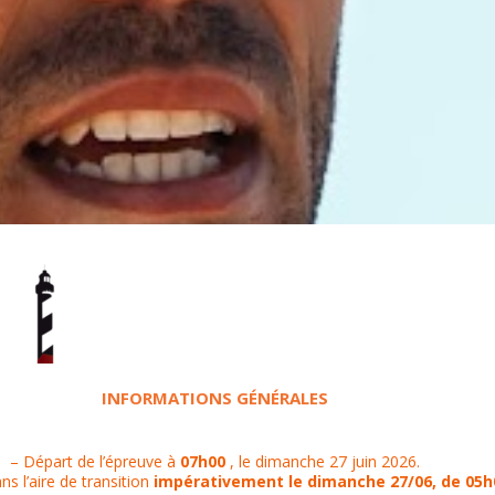
INFORMATIONS GÉNÉRALES
– Départ de l’épreuve à
07h00
, le dimanche 27 juin 2026.
s l’aire de transition
impérativement le dimanche 27/06, de 05h