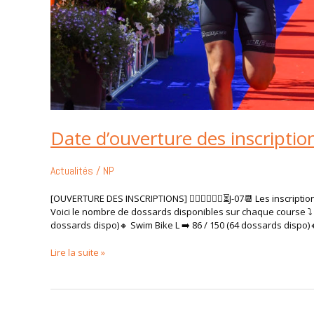
Date d’ouverture des inscriptio
Actualités
/
NP
[OUVERTURE DES INSCRIPTIONS] 🏊🏻‍🚴🏼🏃🏼⏳J-07​​📆 Les inscript
Voici le nombre de dossards disponibles sur chaque course ⤵️​​
dossards dispo)​🔸 Swim Bike L ➡️ 86 / 150 (64 dossards dispo)​
Lire la suite »