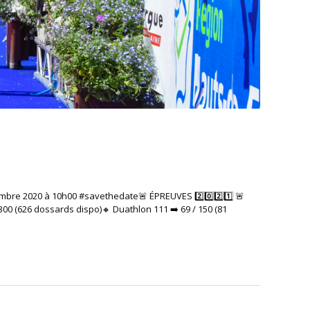
mbre 2020 à 10h00 #savethedate​​🚨 ÉPREUVES 2️⃣0️⃣2️⃣1️⃣ 🚨​​
300 (626 dossards dispo)​🔸 Duathlon 111 ➡️ 69 / 150 (81