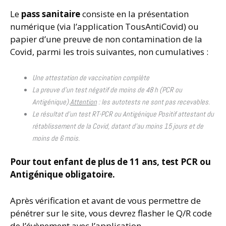
Le
pass sanitaire
consiste en la présentation
numérique (via l’application TousAntiCovid) ou
papier d’une preuve de non contamination de la
Covid, parmi les trois suivantes, non cumulatives :
Une attestation de vaccination complète
La preuve d’un test négatif de moins de 48 h (PCR ou
Antigénique).
Attention
: les autotests ne sont pas recevables.
Le résultat d’un test RT-PCR ou Antigénique Positif attestant du
rétablissement de la Covid, datant d’au moins 15 jours et de
moins de 6 mois.
Pour tout enfant de plus de 11 ans, test PCR ou
Antigénique obligatoire.
Après vérification et avant de vous permettre de
pénétrer sur le site, vous devrez flasher le Q/R code
de l’évènement avec l’application