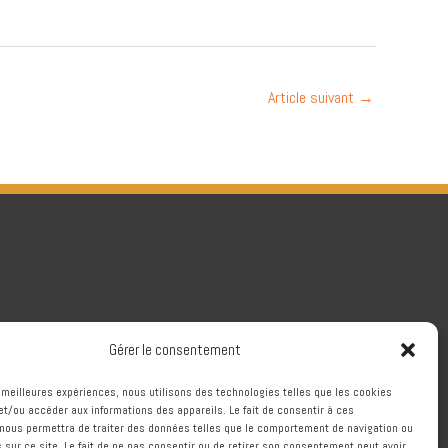
Article suivant
→
Gérer le consentement
es meilleures expériences, nous utilisons des technologies telles que les cookies
et/ou accéder aux informations des appareils. Le fait de consentir à ces
nous permettra de traiter des données telles que le comportement de navigation ou
s sur ce site. Le fait de ne pas consentir ou de retirer son consentement peut avoir