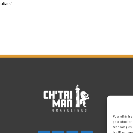
ultats”
Pour offrir l
pour stocker 
technologies 
les ID unique