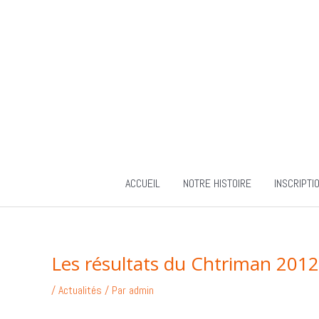
Aller
au
contenu
ACCUEIL
NOTRE HISTOIRE
INSCRIPTI
Les résultats du Chtriman 2012
/
Actualités
/ Par
admin