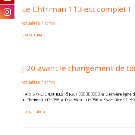
Le Chtriman 113 est complet !
Le
Chtriman
113
Actualités
/
admin
est
complet
Lire la suite »
!
J-20 avant le changement de tar
J-
20
avant
Actualités
/
admin
le
changement
[TARIFS PRÉFÉRENTIELS] ⏳ J-261 🏊🏼‍♂️🚴🏼‍♂️🏃🏼‍♂️ 🚨 Dernière l
de
🔸 Chtriman 113 : 75€ 🔸 Duathlon 111 : 75€ 🔸 Swim Bike 92 : 
tarifs
!
Lire la suite »