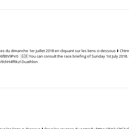
es du dimanche 1er juillet 2018 en cliquant sur les liens ci-dessous ⬇️ Ch
F6fBtV9Pir0​ 🇬🇧 You can consult the race briefing of Sunday 1st July 2018. 
e/tlchH4fRkzI Duathlon