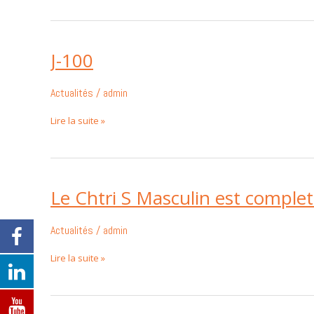
pour
échanger
vos
dossards
J-100
J-
100
Actualités
/
admin
Lire la suite »
Le Chtri S Masculin est complet
Le
Chtri
S
Actualités
/
admin
Masculin
est
Lire la suite »
complet
!