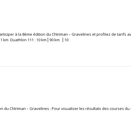
rticiper à la 8ème édition du Chtriman – Gravelines et profitez de tarifs
21 km Duathlon 111 : 10 km⎥ 90 km ⎥ 10
on du Chtriman – Gravelines : Pour visualiser les résultats des courses du