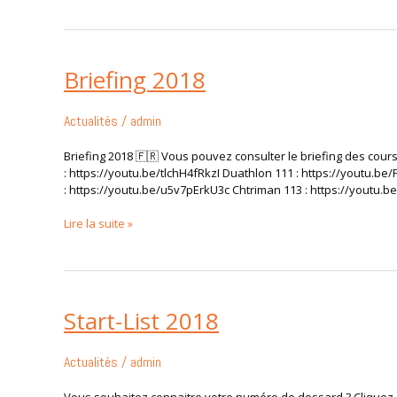
Briefing 2018
Briefing
2018
Actualités
/
admin
Briefing 2018 🇫🇷 Vous pouvez consulter le briefing des cours
: https://youtu.be/tlchH4fRkzI Duathlon 111 : https://youtu.be/
: https://youtu.be/u5v7pErkU3c Chtriman 113 : https://youtu.b
Lire la suite »
Start-List 2018
Start-
List
2018
Actualités
/
admin