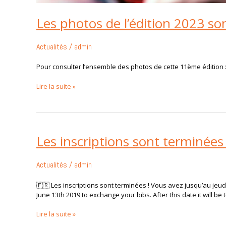
Les photos de l’édition 2023 son
Actualités
/
admin
Pour consulter l’ensemble des photos de cette 11ème édition :
Lire la suite »
Les inscriptions sont terminées
Les
inscriptions
sont
Actualités
/
admin
terminées
!
🇫🇷 Les inscriptions sont terminées ! Vous avez jusqu’au jeudi
Vous
June 13th 2019 to exchange your bibs. After this date it will be t
avez
jusqu’au
Lire la suite »
13
juin