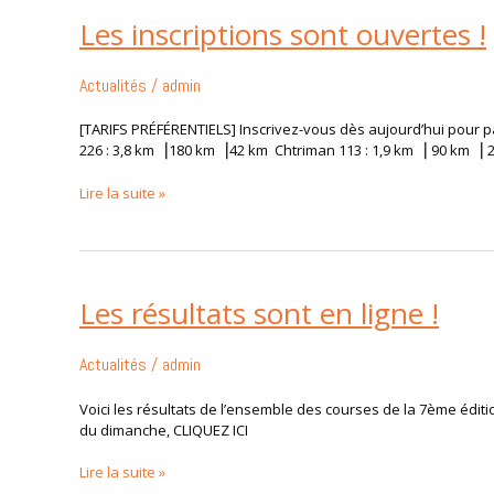
Les inscriptions sont ouvertes !
Les
inscriptions
sont
Actualités
/
admin
ouvertes
!
[TARIFS PRÉFÉRENTIELS] Inscrivez-vous dès aujourd’hui pour pa
226 : 3,8 km ⎥180 km ⎥42 km Chtriman 113 : 1,9 km ⎥ 90 km ⎥ 
Lire la suite »
Les résultats sont en ligne !
Les
résultats
sont
Actualités
/
admin
en
ligne
Voici les résultats de l’ensemble des courses de la 7ème éditi
!
du dimanche, CLIQUEZ ICI
Lire la suite »