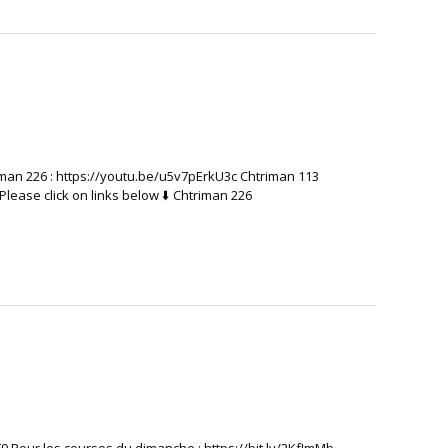
triman 226 : https://youtu.be/u5v7pErkU3c Chtriman 113
Please click on links below ⬇️ Chtriman 226