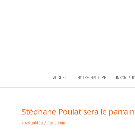
Aller
au
contenu
ACCUEIL
NOTRE HISTOIRE
INSCRIPTI
Stéphane Poulat sera le parrain
/
Actualités
/ Par
admin