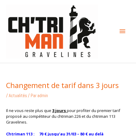
Aller
Menu
au
contenu
princi
Changement de tarif dans 3 jours
/
Actualités
/ Par
admin
Il ne vous reste plus que
3 jours
pour profiter du premier tarif
proposé au compétiteur du chtriman 226 et du chtriman 113
Gravelines.
Chtriman 113 : 70 € jusqu’au 31/03 – 80 € au delà