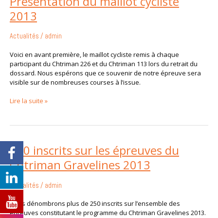
Présentation du maillot cycliste
du
2013
maillot
cycliste
2013
Actualités
/
admin
Voici en avant première, le maillot cycliste remis à chaque
participant du Chtriman 226 et du Chtriman 113 lors du retrait du
dossard. Nous espérons que ce souvenir de notre épreuve sera
visible sur de nombreuses courses à l’issue.
Lire la suite »
250
250 inscrits sur les épreuves du
inscrits
Chtriman Gravelines 2013
sur
les
épreuves
Actualités
/
admin
du
Chtriman
Nous dénombrons plus de 250 inscrits sur l’ensemble des
Gravelines
épreuves constitutant le programme du Chtriman Gravelines 2013.