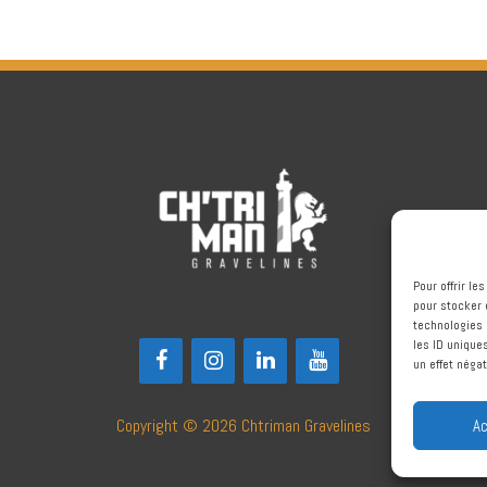
Pour offrir l
pour stocker 
technologies 
les ID unique
un effet négat
Copyright © 2026
Chtriman Gravelines
Ac