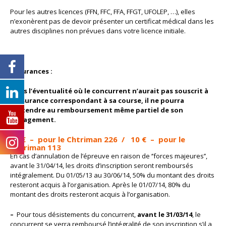
Pour les autres licences (FFN, FFC, FFA, FFGT, UFOLEP, …), elles
n’exonèrent pas de devoir présenter un certificat médical dans les
autres disciplines non prévues dans votre licence initiale.
Assurances :
Dans l’éventualité où le concurrent n’aurait pas souscrit à
l’assurance correspondant à sa course, il ne pourra
prétendre au remboursement même partiel de son
engagement.
20
€
– pour le Chtriman 226 /
10
€
– pour le
Chtriman 113
En cas d’annulation de l’épreuve en raison de ‘’forces majeures’’,
avant le 31/04/14, les droits d’inscription seront remboursés
intégralement. Du 01/05/13 au 30/06/14, 50% du montant des droits
resteront acquis à l’organisation. Après le 01/07/14, 80% du
montant des droits resteront acquis à l’organisation.
–
Pour tous désistements du concurrent,
avant le 31/03/14
, le
concurrent se verra remboursé l’intégralité de son inscription s’il a