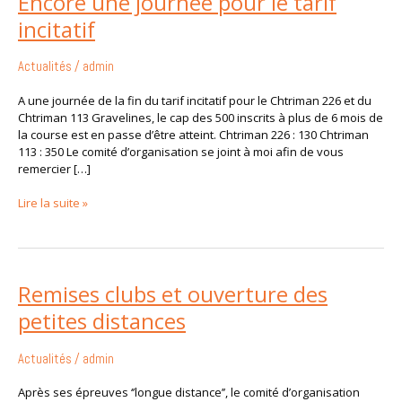
Encore une journée pour le tarif
une
incitatif
journée
pour
le
Actualités
/
admin
tarif
incitatif
A une journée de la fin du tarif incitatif pour le Chtriman 226 et du
Chtriman 113 Gravelines, le cap des 500 inscrits à plus de 6 mois de
la course est en passe d’être atteint. Chtriman 226 : 130 Chtriman
113 : 350 Le comité d’organisation se joint à moi afin de vous
remercier […]
Lire la suite »
Remises
Remises clubs et ouverture des
clubs
petites distances
et
ouverture
des
Actualités
/
admin
petites
distances
Après ses épreuves ‘’longue distance’’, le comité d’organisation