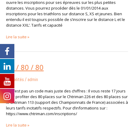
ouvre les inscriptions pour ses épreuves sur les plus petites
distances. Vous pourrez procéder dès le 01/01/2014 aux
inscriptions pour les triathlons sur distance S, XS et jeunes. Bien
entendu il est toujours possible de s’inscrire sur le distance L et le
distance XXL’. Tarifs et capacité
Lire la suite »
17
17 / 80 / 80
/
80
Actualités
/
admin
/
80
Ce n’est pas un code mais juste des chiffres : Il vous reste 17 jours
pour profiter des 80 places sur le Chtriman 226 et des 80 places sur
le Chtriman 113 (support des Championnats de France) associées à
leurs tarifs incitatifs respectifs. Pour d’informations sur :
https://www.chtriman.com/inscriptions/
Lire la suite »