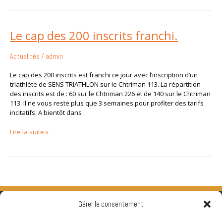
Le
Le cap des 200 inscrits franchi.
cap
des
Actualités
/
admin
200
inscrits
Le cap des 200 inscrits est franchi ce jour avec l’inscription d’un
franchi.
triathlète de SENS TRIATHLON sur le Chtriman 113. La répartition
des inscrits est de : 60 sur le Chtriman 226 et de 140 sur le Chtriman
113. Il ne vous reste plus que 3 semaines pour profiter des tarifs
incitatifs. A bientôt dans
Lire la suite »
Gérer le consentement