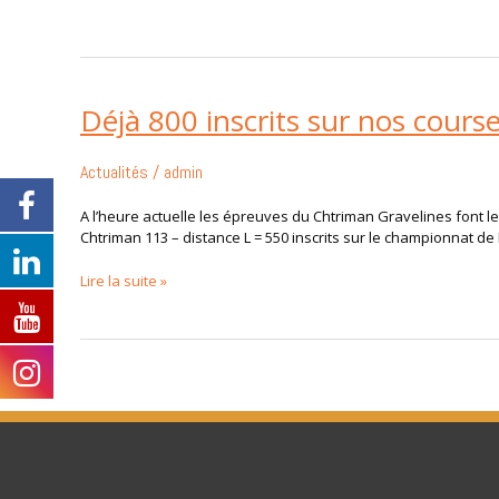
Déjà 800 inscrits sur nos course
Déjà
800
inscrits
Actualités
/
admin
sur
nos
A l’heure actuelle les épreuves du Chtriman Gravelines font l
courses
Chtriman 113 – distance L = 550 inscrits sur le championnat de
du
05/06
Lire la suite »
juillet
2014