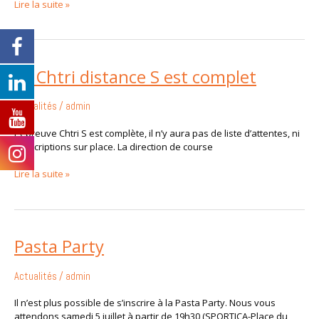
Lire la suite »
Le
Le Chtri distance S est complet
Chtri
distance
Actualités
/
admin
S
est
L’épreuve Chtri S est complète, il n’y aura pas de liste d’attentes, ni
complet
d’inscriptions sur place. La direction de course
Lire la suite »
Pasta
Pasta Party
Party
Actualités
/
admin
Il n’est plus possible de s’inscrire à la Pasta Party. Nous vous
attendons samedi 5 juillet à partir de 19h30 (SPORTICA-Place du