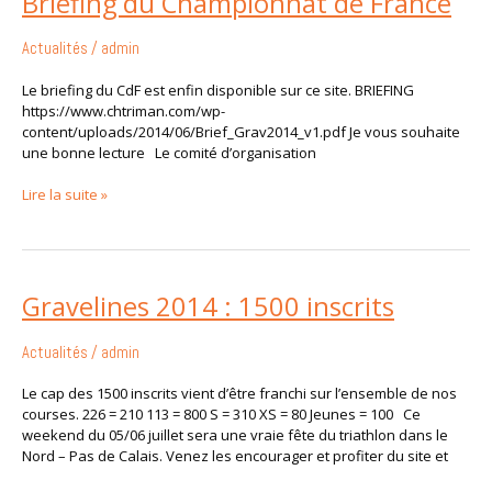
Briefing du Championnat de France
du
Championnat
Actualités
/
admin
de
France
Le briefing du CdF est enfin disponible sur ce site. BRIEFING
https://www.chtriman.com/wp-
content/uploads/2014/06/Brief_Grav2014_v1.pdf Je vous souhaite
une bonne lecture Le comité d’organisation
Lire la suite »
Gravelines
Gravelines 2014 : 1500 inscrits
2014
:
Actualités
/
admin
1500
inscrits
Le cap des 1500 inscrits vient d’être franchi sur l’ensemble de nos
courses. 226 = 210 113 = 800 S = 310 XS = 80 Jeunes = 100 Ce
weekend du 05/06 juillet sera une vraie fête du triathlon dans le
Nord – Pas de Calais. Venez les encourager et profiter du site et