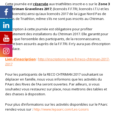
Cette journée est
réservée
aux triathlètes inscrit-e-s sur le
Zone 3
– Chtriman Gravelines 2017
, (licenciés F.F.TRI, licenciés I.T.U et les
non licenciés) ainsi qu’aux licenciés 2017 de la Ligue Nord Pas de
Calais de Triathlon, même s’ils ne sont pas inscrits au Chtriman.
L’inscription à cette journée est obligatoire pour profiter
gratuitement des installations du Chtriman 2017. Elle garantit pour
nous que l’ensemble des participants, de la reconnaissance,
soient bien assurés auprès de la F.F.TRI. Il n’y aura pas d’inscription
sur place.
Lien d’inscription
:
http://inscriptions-teve.fr/reco-chtriman-2017-
2017
Pour les participants de la RECO CHTRIMAN 2017 souhaitant se
déplacer en famille, nous vous informons que les activités du
PAarc des Rives de l’Aa seront ouvertes. Par ailleurs, si vous
souhaitez vous restaurez sur place, nous mettrons des tables et
des chaises à disposition.
Pour plus d’informations sur les activités disponibles sur le PAarc
rendez-vous sur :
http://www.lepaarc.com/Les-Loisirs