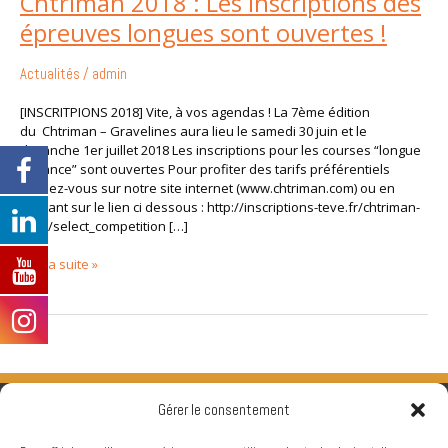
Chtriman 2018 : Les inscriptions des
2018
épreuves longues sont ouvertes !
:
Les
inscriptions
Actualités
/
admin
des
épreuves
[INSCRITPIONS 2018] Vite, à vos agendas ! La 7ème édition
longues
du Chtriman – Gravelines aura lieu le samedi 30 juin et le
sont
dimanche 1er juillet 2018 Les inscriptions pour les courses “longue
ouvertes
distance” sont ouvertes Pour profiter des tarifs préférentiels
!
rendez-vous sur notre site internet (www.chtriman.com) ou en
cliquant sur le lien ci dessous : http://inscriptions-teve.fr/chtriman-
2018/select_competition […]
Lire la suite »
Gérer le consentement