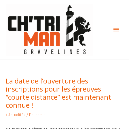
Aller
Menu
au
contenu
princi
La date de l’ouverture des
inscriptions pour les épreuves
“courte distance” est maintenant
connue !
/
Actualités
/ Par
admin
Nous avons le plaisir de vous annoncer que les inscriptions, pour