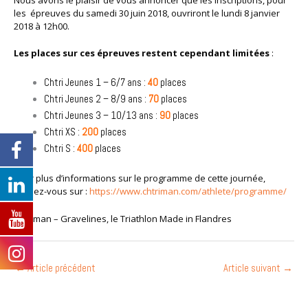
les épreuves du samedi 30 juin 2018, ouvriront le lundi 8 janvier
2018 à 12h00.
Les places sur ces épreuves restent cependant limitées
:
Chtri Jeunes 1 – 6/7 ans :
40
places
Chtri Jeunes 2 – 8/9 ans :
70
places
Chtri Jeunes 3 – 10/13 ans :
90
places
Chtri XS :
200
places
Chtri S :
400
places
Pour plus d’informations sur le programme de cette journée,
rendez-vous sur :
https://www.chtriman.com/athlete/programme/
Chtriman – Gravelines, le Triathlon Made in Flandres
←
Article précédent
Article suivant
→