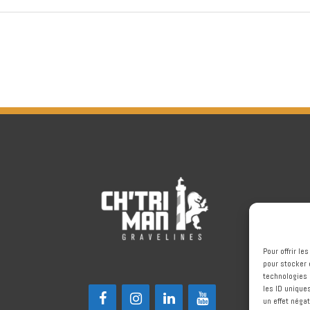
Pour offrir l
pour stocker 
technologies 
les ID unique
un effet négat