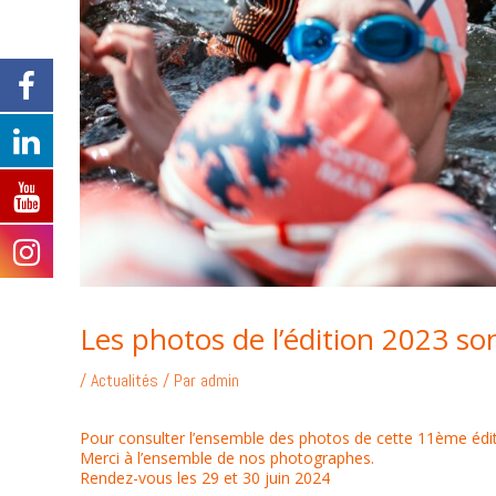
Les photos de l’édition 2023 son
/
Actualités
/ Par
admin
Pour consulter l’ensemble des photos de cette 11ème édit
Merci à l’ensemble de nos photographes.
Rendez-vous les 29 et 30 juin 2024