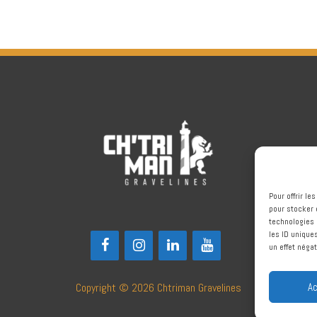
Pour offrir l
pour stocker 
technologies 
les ID unique
un effet négat
Ac
Copyright © 2026
Chtriman Gravelines