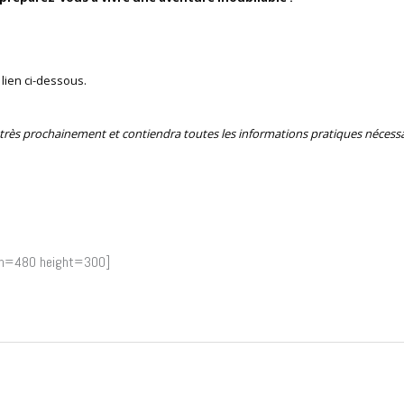
lien ci-dessous.
ive très prochainement et contiendra toutes les informations pratiques nécessa
h=480 height=300]