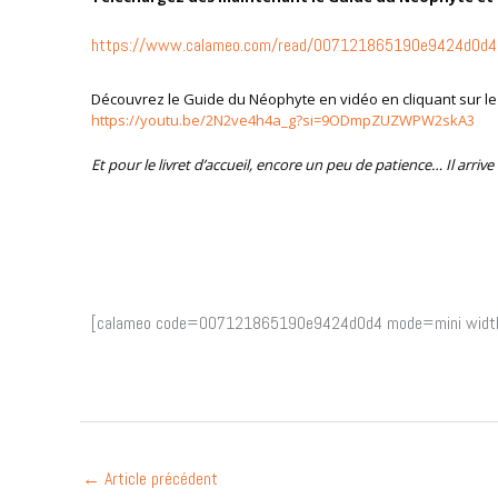
https://www.calameo.com/read/007121865190e9424d0d4
Découvrez le Guide du Néophyte en vidéo en cliquant sur le 
https://youtu.be/2N2ve4h4a_g?si=9ODmpZUZWPW2skA3
Et pour le livret d’accueil, encore un peu de patience… Il arr
[calameo code=007121865190e9424d0d4 mode=mini widt
←
Article précédent