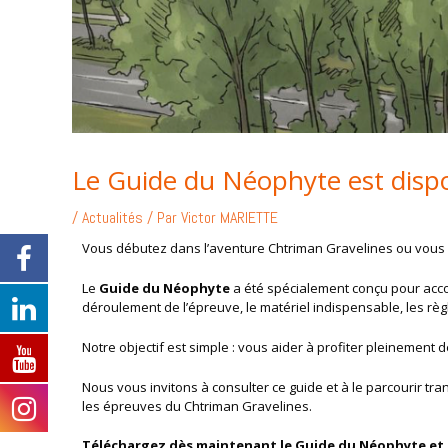
Le Guide du Néophyte est dispo
/
Actualités
/ Par
Victor MARIETTE
Vous débutez dans l’aventure Chtriman Gravelines ou vous s
Le
Guide du Néophyte
a été spécialement conçu pour acco
déroulement de l’épreuve, le matériel indispensable, les r
Notre objectif est simple : vous aider à profiter pleinement 
Nous vous invitons à consulter ce guide et à le parcourir tran
les épreuves du Chtriman Gravelines.
Téléchargez dès maintenant le Guide du Néophyte et p