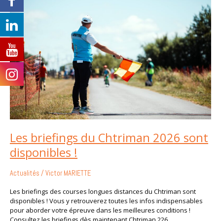
du
Chtriman
2026
sont
disponibles
!
Les briefings du Chtriman 2026 sont
disponibles !
Actualités
/
Victor MARIETTE
Les briefings des courses longues distances du Chtriman sont
disponibles ! Vous y retrouverez toutes les infos indispensables
pour aborder votre épreuve dans les meilleures conditions !
Consultez les briefings dès maintenant Chtriman 226