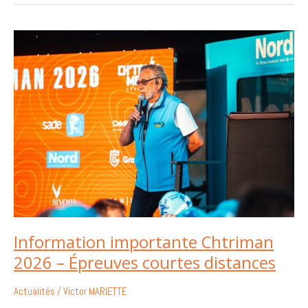
Information
importante
Chtriman
2026
–
Épreuves
courtes
distances
Information importante Chtriman
2026 – Épreuves courtes distances
Actualités
/
Victor MARIETTE