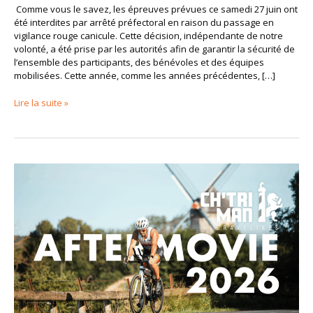
Comme vous le savez, les épreuves prévues ce samedi 27 juin ont
été interdites par arrêté préfectoral en raison du passage en
vigilance rouge canicule. Cette décision, indépendante de notre
volonté, a été prise par les autorités afin de garantir la sécurité de
l’ensemble des participants, des bénévoles et des équipes
mobilisées. Cette année, comme les années précédentes, […]
Lire la suite »
L’Aftermovie
officiel
du
Chtriman
2026
est
en
ligne
!