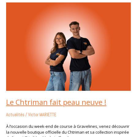
Le
Chtriman
fait
peau
neuve
!
Le Chtriman fait peau neuve !
Actualités
/
Victor MARIETTE
À l’occasion du week-end de course à Gravelines, venez découvrir
la nouvelle boutique officielle du Chtriman et sa collection inspirée