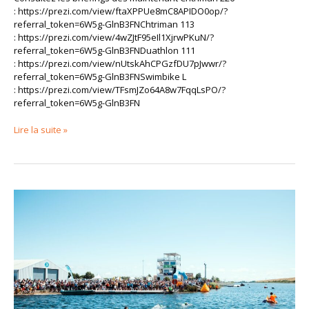
: https://prezi.com/view/ftaXPPUe8mC8APIDO0op/?
referral_token=6W5g-GlnB3FNChtriman 113
: https://prezi.com/view/4wZJtF95eIl1XjrwPKuN/?
referral_token=6W5g-GlnB3FNDuathlon 111
: https://prezi.com/view/nUtskAhCPGzfDU7pJwwr/?
referral_token=6W5g-GlnB3FNSwimbike L
: https://prezi.com/view/TFsmJZo64A8w7FqqLsPO/?
referral_token=6W5g-GlnB3FN
Lire la suite »
⚠️
ATTENTION
–
INFORMATION
TEMPÉRATURE
DE
L’EAU
⚠️