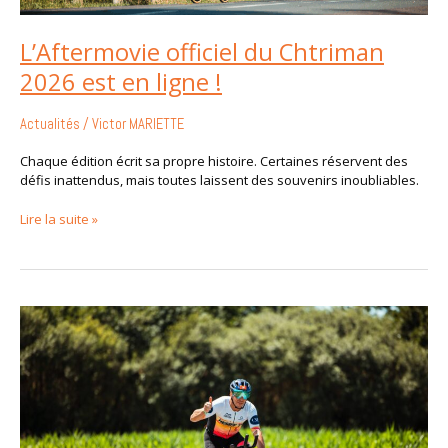
L’Aftermovie officiel du Chtriman
2026 est en ligne !
Actualités
/
Victor MARIETTE
Chaque édition écrit sa propre histoire. Certaines réservent des
défis inattendus, mais toutes laissent des souvenirs inoubliables.
Lire la suite »
Les
photos
sont
disponibles