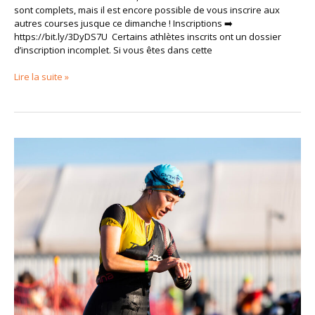
sont complets, mais il est encore possible de vous inscrire aux
autres courses jusque ce dimanche ! Inscriptions ➡️
https://bit.ly/3DyDS7U Certains athlètes inscrits ont un dossier
d’inscription incomplet. Si vous êtes dans cette
Lire la suite »
Inscrivez-
vous
avant
le
1er
mars
2023
pour
bénéficier
des
tarifs
préférentiels
!