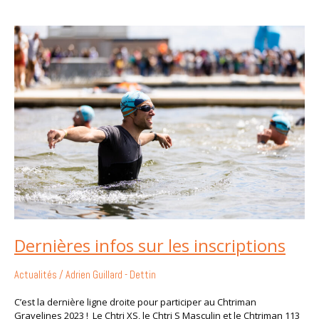
Dernières
infos
sur
les
inscriptions
Dernières infos sur les inscriptions
Actualités
/
Adrien Guillard - Dettin
C’est la dernière ligne droite pour participer au Chtriman
Gravelines 2023 ! Le Chtri XS, le Chtri S Masculin et le Chtriman 113