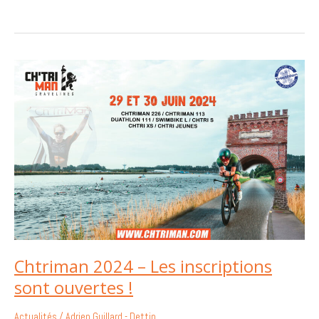
Chtriman
2024
–
Les
inscriptions
sont
ouvertes
!
Chtriman 2024 – Les inscriptions
sont ouvertes !
Actualités
/
Adrien Guillard - Dettin