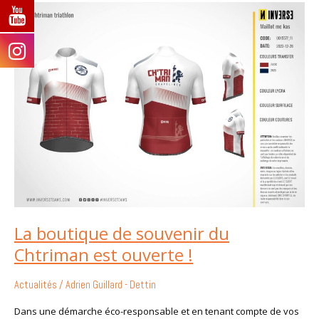
La
boutique
de
souvenir
du
Chtriman
est
ouverte
!
La boutique de souvenir du
Chtriman est ouverte !
Actualités
/
Adrien Guillard - Dettin
Dans une démarche éco-responsable et en tenant compte de vos