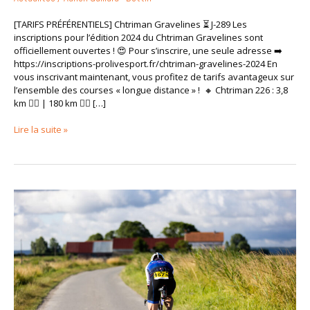
[TARIFS PRÉFÉRENTIELS] Chtriman Gravelines ⏳ J-289 Les
inscriptions pour l’édition 2024 du Chtriman Gravelines sont
officiellement ouvertes ! 😍 Pour s’inscrire, une seule adresse ➡️
https://inscriptions-prolivesport.fr/chtriman-gravelines-2024​ En
vous inscrivant maintenant, vous profitez de tarifs avantageux sur
l’ensemble des courses « longue distance » ! 🔸 Chtriman 226 : 3,8
km 🏊‍♂️ | 180 km 🚴‍♂️ […]
Lire la suite »
Livret
d’accueil
et
briefings
Chtriman
–
Gravelines
2023