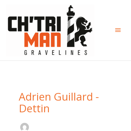
Aller
Menu
au
contenu
princi
Adrien Guillard -
Dettin