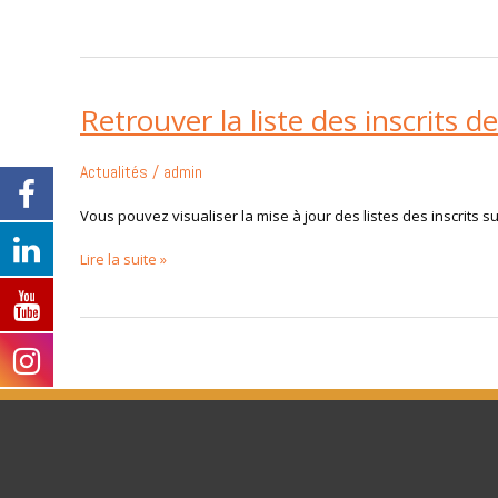
Retrouver la liste des inscrits
Retrouver
la
liste
Actualités
/
admin
des
inscrits
Vous pouvez visualiser la mise à jour des listes des inscrits 
des
épreuves
Lire la suite »
du
Chtriman