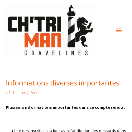
Aller
Menu
au
contenu
princi
Informations diverses importantes
/
Actualités
/ Par
admin
Plusieurs informations importantes dans ce compte rendu :
– la liste des inscrits est à jour avec l’attribution des dossards dans