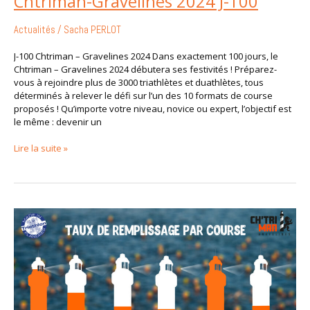
Chtriman-Gravelines 2024 J-100
Actualités
/
Sacha PERLOT
J-100 Chtriman – Gravelines 2024 Dans exactement 100 jours, le
Chtriman – Gravelines 2024 débutera ses festivités ! Préparez-
vous à rejoindre plus de 3000 triathlètes et duathlètes, tous
déterminés à relever le défi sur l’un des 10 formats de course
proposés ! Qu’importe votre niveau, novice ou expert, l’objectif est
le même : devenir un
Lire la suite »
Chtriman
2024
–
Point
sur
les
inscriptions