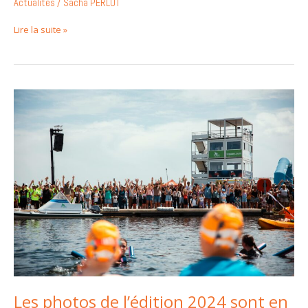
Actualités
/
Sacha PERLOT
Lire la suite »
Les
photos
de
l’édition
2024
sont
en
ligne
!
Les photos de l’édition 2024 sont en